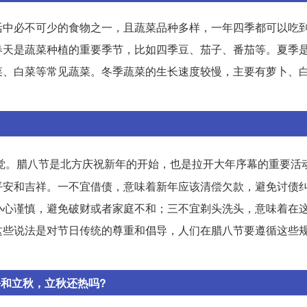
活中必不可少的食物之一，且蔬菜品种多样，一年四季都可以吃
春天是蔬菜种植的重要季节，比如四季豆、茄子、番茄等。夏季
菜、白菜等常见蔬菜。冬季蔬菜的生长速度较慢，主要有萝卜、
觉。腊八节是北方庆祝新年的开始，也是拉开大年序幕的重要活
平安和吉祥。一不宜借债，意味着新年应该清偿欠款，避免讨债
小心谨慎，避免破财或者家庭不和；三不宜剃头洗头，意味着在
这些说法是对节日传统的尊重和倡导，人们在腊八节要遵循这些
和立秋，立秋还热吗?