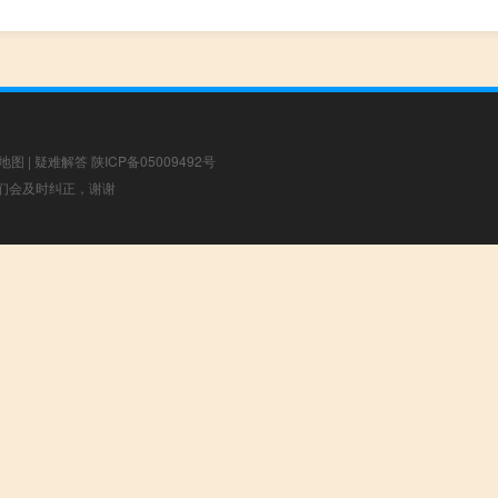
地图
|
疑难解答
陕ICP备05009492号
，我们会及时纠正，谢谢