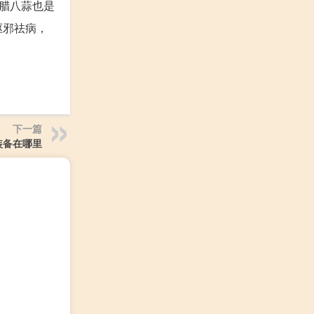
腊八蒜也是
驱邪祛病，
下一篇
天装备在哪里