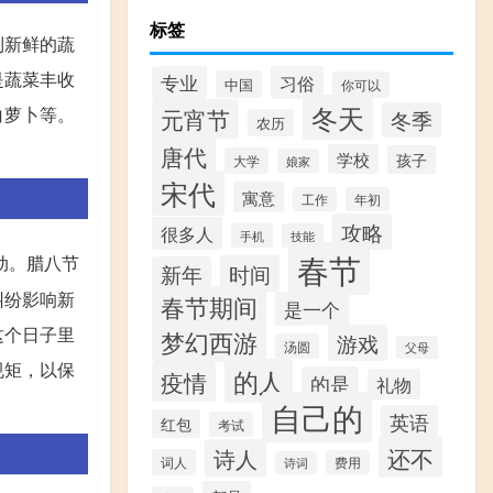
标签
到新鲜的蔬
是蔬菜丰收
专业
习俗
中国
你可以
冬天
白萝卜等。
元宵节
冬季
农历
唐代
学校
孩子
大学
娘家
宋代
寓意
工作
年初
攻略
很多人
手机
技能
春节
动。腊八节
时间
新年
纠纷影响新
春节期间
是一个
这个日子里
梦幻西游
游戏
汤圆
父母
规矩，以保
的人
疫情
的是
礼物
自己的
英语
红包
考试
还不
诗人
词人
费用
诗词