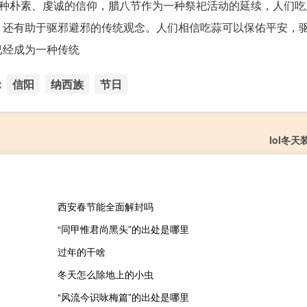
一种朴素、虔诚的信仰，腊八节作为一种祭祀活动的延续，人们吃
，还有助于驱邪避邪的传统观念。人们相信吃蒜可以保佑平安，
已经成为一种传统
：
信阳
纳西族
节日
lol冬
西安春节能全面解封吗
“同甲惟君尚黑头”的出处是哪里
过年的干啥
冬天怎么除地上的小虫
“风流今识咏梅篇”的出处是哪里