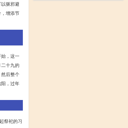
可以驱邪避
肴，增添节
开始，这一
月二十九的
，然后整个
信阳，过年
起祭祀的习