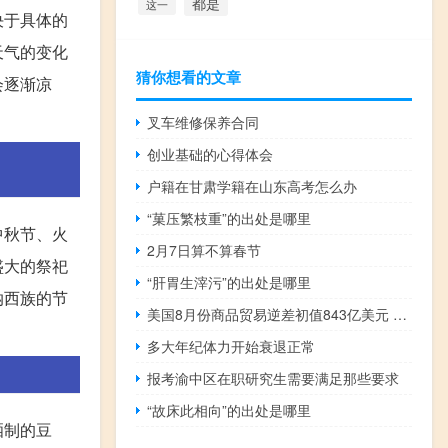
都是
这一
决于具体的
天气的变化
猜你想看的文章
会逐渐凉
叉车维修保养合同
创业基础的心得体会
户籍在甘肃学籍在山东高考怎么办
“菓压繁枝重”的出处是哪里
中秋节、火
2月7日算不算春节
盛大的祭祀
“肝胃生滓污”的出处是哪里
纳西族的节
美国8月份商品贸易逆差初值843亿美元 预估为逆差914亿美元
多大年纪体力开始衰退正常
报考渝中区在职研究生需要满足那些要求
“故床此相向”的出处是哪里
晒制的豆