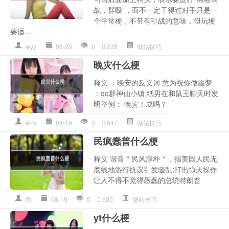
战，群殴”，而不一定干得过对手只是一
个平常梗，不带有引战的意味，但玩梗
要适...
wyy
08-20
0
228
做站技巧
晚灾什么梗
释义 ：晚安的反义词 意为祝你做噩梦
：qq群神仙小镇 纸男在和鼠王聊天时发
明举例： 晚灾！成吗？
wzs
08-19
0
647
做站技巧
民疯蠢普什么梗
释义 谐音＂民风淳朴＂，指美国人民无
底线地游行抗议引发骚乱;打出惊天操作
让人不得不觉得愚蠢的总统特朗普
lfc
08-19
0
600
做站技巧
yt什么梗