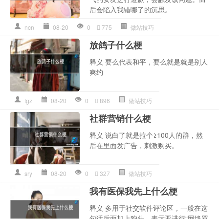
后会陷入我错哪了的沉思。
ncn
08-20
0
775
做站技巧
放鸽子什么梗
释义 要么代表和平，要么就是就是别人
爽约
fgz
08-20
0
896
做站技巧
社群营销什么梗
释义 说白了就是拉个≥100人的群，然
后在里面发广告，刺激购买。
sry
08-20
0
327
做站技巧
我有医保我先上什么梗
释义 多用于社交软件评论区，一般在这
句话后面加上狗头，表示要进行“网络骂