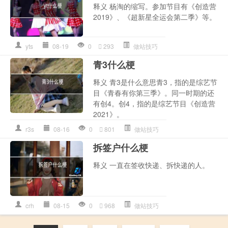
释义 杨淘的缩写。参加节目有《创造营
2019》、《超新星全运会第二季》等。
yts
08-19
0
293
做站技巧
青3什么梗
释义 青3是什么意思青3，指的是综艺节
目《青春有你第三季》。同一时期的还
有创4。创4，指的是综艺节目《创造营
2021》。
r3s
08-16
0
801
做站技巧
拆签户什么梗
释义 一直在签收快递、拆快递的人。‌‌‌‌‌‌‌‌‌‌
crh
08-15
0
968
做站技巧