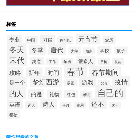
标签
元宵节
专业
习俗
中国
农历
你可以
冬天
唐代
冬季
学校
孩子
大学
娘家
宋代
很多人
寓意
工作
年初
手机
技能
春节
春节期间
攻略
时间
新年
梦幻西游
疫情
游戏
是一个
汤圆
父母
自己的
的人
的是
礼物
红包
考试
还不
诗人
英语
词人
费用
诗词
这一
都是
猜你想看的文章