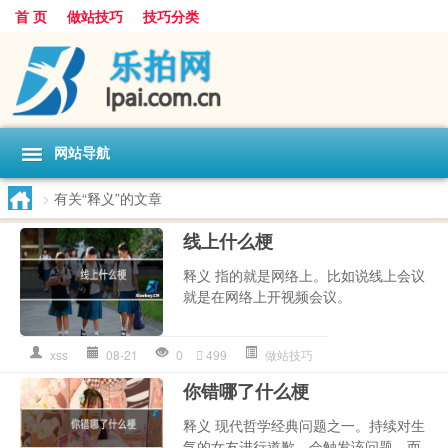
首 页
做站技巧
技巧分类
网站导航
>
有关“释义”的文章
线上什么梗
释义 指的就是网络上。比如说线上会议
就是在网络上开视频会议。
xss
08-21
0
499
做站技巧
你错哪了什么梗
释义 现代哲学经典问题之一。持续对生
气的女友进行道歉，会触发该问题。而