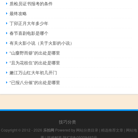
质检员证书报考的条件
最终攻略
丁卯正月大年多少年
春节喜剧电影是哪个
有关火影小说（关于火影的小说）
“山麋野而僻”的出处是哪里
“且为花枝住”的出处是哪里
嫩江万山红大年初几开门
“已报八分催”的出处是哪里
技巧分类
Copyright © 2012 - 2026
乐拍网
Powered by
网站分类目录
|
精选推荐文章
|
网站地
图
|
疑难解答
陕ICP备05009492号