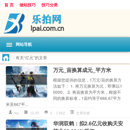
首 页
做站技巧
技巧分类
网站导航
>
有关“亿元”的文章
万元_亩换算成元_平方米
根据您提供的信息，1万元/亩的换算方
法如下： 1. 将万元换算为元，即乘以1
0000。 2. 将亩换算为平方米，根据不
同的换算标准，1亩约等于666.67平方
米至667平...
wy
12-25
0
652
文章列表
华润双鹤：拟2.6亿元收购天安