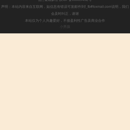
声明：本站内容来自互联网，如信息有错误可发邮件到f_fb#foxmail.com说明，我们
会及时纠正，谢谢
本站仅为个人兴趣爱好，不接盈利性广告及商业合作
小男孩