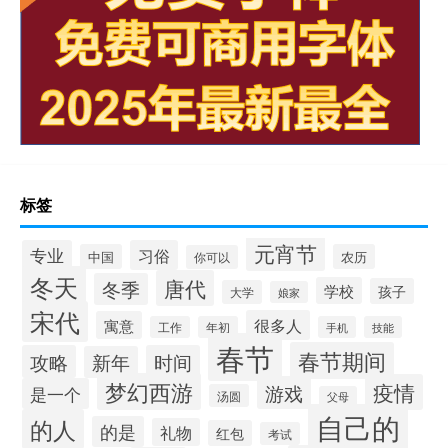
标签
元宵节
专业
习俗
中国
农历
你可以
冬天
唐代
冬季
学校
孩子
大学
娘家
宋代
很多人
寓意
工作
年初
手机
技能
春节
春节期间
攻略
时间
新年
梦幻西游
疫情
游戏
是一个
汤圆
父母
自己的
的人
的是
礼物
红包
考试