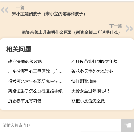
上一篇
宋小宝媳妇孩子（宋小宝的老婆和孩子）
下一篇
融资余额上升说明什么原因（融资余额上升说明什么）
相关问题
战斗法师90级攻略
乙肝疫苗能打到多大年龄
广东省哪里有三甲医院（广东省三甲医院有哪些）
茶花冬天室外怎么过冬
报考河北大学在职研究生学习期间能请假吗
快打刑警攻略
离婚证丢了怎么办理复婚手续
大龄女生过年闹心吗
历史春节元宵习俗
双椒小皮蛋怎么做
☚