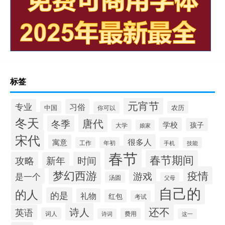
标签
元宵节
专业
习俗
中国
农历
你可以
冬天
唐代
冬季
学校
孩子
大学
娘家
宋代
很多人
寓意
工作
年初
手机
技能
春节
春节期间
攻略
时间
新年
梦幻西游
疫情
游戏
是一个
汤圆
父母
自己的
的人
的是
礼物
红包
考试
还不
诗人
英语
词人
费用
诗词
这一