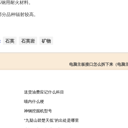
炼钢用耐火材料。
部分品种辐射较高。
：
石英
石英岩
矿物
电脑主板接口怎么拆下来（电脑
送货油费应记什么科目
喵内什么梗
神钢挖掘机型号
“九疑山碧楚天低”的出处是哪里