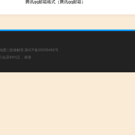
腾讯qq邮箱格式（腾讯qq邮箱）
地图
|
疑难解答
陕ICP备05009492号
，我们会及时纠正，谢谢