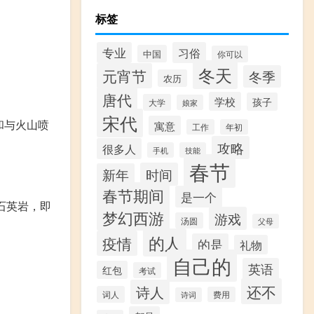
标签
专业
习俗
中国
你可以
冬天
元宵节
冬季
农历
唐代
学校
孩子
大学
娘家
宋代
和与火山喷
寓意
工作
年初
攻略
很多人
手机
技能
春节
时间
新年
春节期间
是一个
石英岩，即
梦幻西游
游戏
汤圆
父母
的人
疫情
的是
礼物
自己的
英语
红包
考试
还不
诗人
词人
费用
诗词