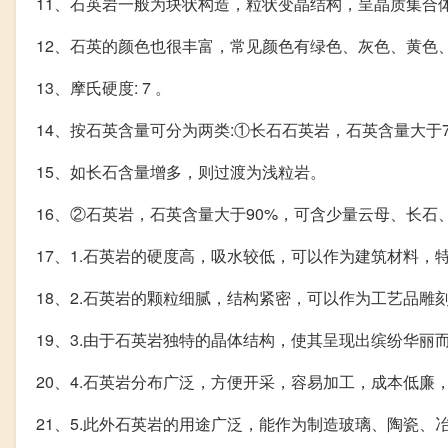
11、石英岩一般为块状构造，粒状变晶结构，呈晶质集合
12、石英的颜色也很丰富，常见颜色有绿色、灰色、黄色
13、摩氏硬度: 7 。
14、按石英含量可分为两类:①长石石英岩，石英含量大于
15、如长石含量增多，则过渡为浅粒岩。
16、②石英岩，石英含量大于90%，可含少量云母、长石
17、1.石英岩的硬度高，吸水较低，可以作为建筑材料
18、2.石英岩的颗粒细腻，结构紧密，可以作为工艺品雕
19、3.由于石英岩独特的晶体结构，使其呈现出缤纷华
20、4.石英岩分布广泛，方便开采，容易加工，成本低廉
21、5.此外石英岩的用途广泛，能作为制造玻璃、陶瓷、