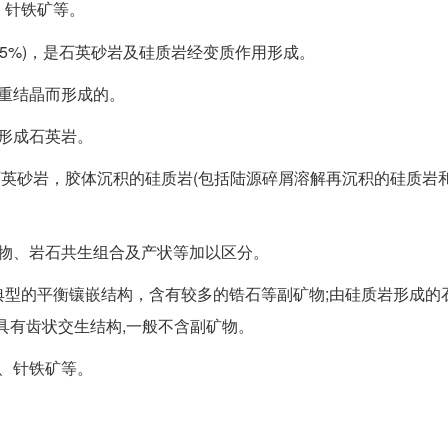
、针铁矿等。
85%)，是石英砂岩及硅质岩经变质作用形成。
重结晶而形成的。
形成石英岩。
石英砂岩，胶体沉积的硅质岩(包括陆源碎屑溶解再沉积的硅质岩
物、岩石共生组合及产状等加以区分。
具典型的平衡镶嵌结构，含有较多的锆石等副矿物;由硅质岩形成的
具有齿状交生结构,一般不含副矿物。
、针铁矿等。