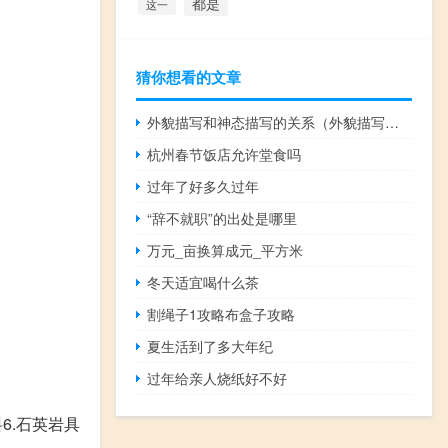
都是
这一
猜你想看的文章
外貌描写和神态描写的关系（外貌描写与神态描写的联系与区别）
杭州春节饭店允许堂食吗
过年了好多久过年
“辞不就职”的出处是哪里
万元_亩换算成元_平方米
冬天适宜喝什么茶
割绳子1攻略布盒子攻略
夏生活到了多大年纪
过年给亲人烧纸好不好
6.石英岩具