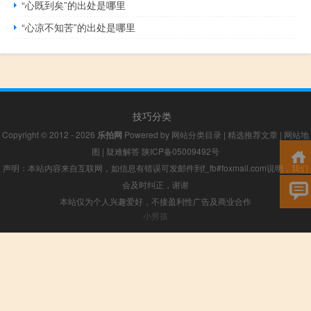
“心既到矣”的出处是哪里
“心凉不知苦”的出处是哪里
技巧分类
Copyright © 2012 - 2026
乐拍网
Powered by
网站分类目录
|
精选推荐文章
|
网站地
图
|
疑难解答
陕ICP备05009492号
声明：本站内容来自互联网，如信息有错误可发邮件到f_fb#foxmail.com说明，我们
会及时纠正，谢谢
本站仅为个人兴趣爱好，不接盈利性广告及商业合作
小男孩