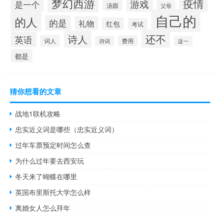
梦幻西游
疫情
游戏
是一个
汤圆
父母
自己的
的人
的是
礼物
红包
考试
还不
诗人
英语
词人
费用
诗词
这一
都是
猜你想看的文章
战地1联机攻略
忠实近义词是哪些（忠实近义词）
过年车票预定时间怎么查
为什么过年要去西安玩
冬天来了蝴蝶在哪里
英国布里斯托大学怎么样
离婚女人怎么拜年