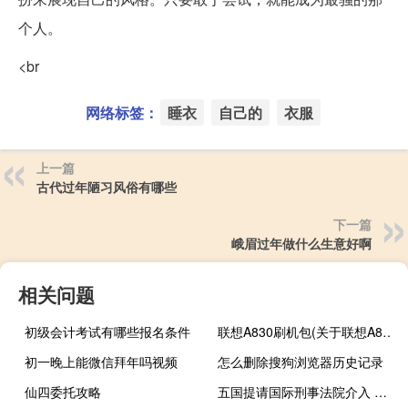
个人。
<br
网络标签：
睡衣
自己的
衣服
上一篇
古代过年陋习风俗有哪些
下一篇
峨眉过年做什么生意好啊
相关问题
初级会计考试有哪些报名条件
联想A830刷机包(关于联想A830刷机包简述)
初一晚上能微信拜年吗视频
怎么删除搜狗浏览器历史记录
仙四委托攻略
五国提请国际刑事法院介入 调查巴勒斯坦情势