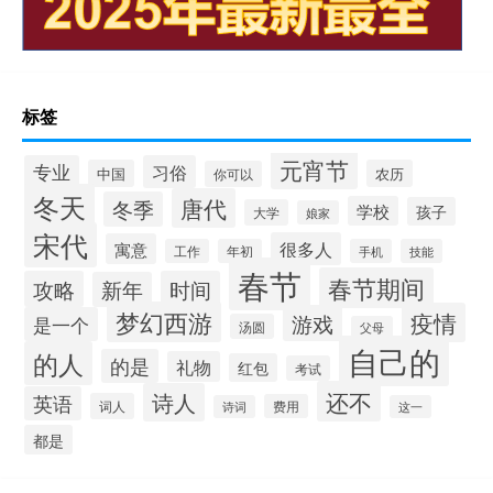
标签
元宵节
专业
习俗
中国
农历
你可以
冬天
唐代
冬季
学校
孩子
大学
娘家
宋代
很多人
寓意
工作
年初
手机
技能
春节
春节期间
攻略
时间
新年
梦幻西游
疫情
游戏
是一个
汤圆
父母
自己的
的人
的是
礼物
红包
考试
还不
诗人
英语
词人
费用
诗词
这一
都是