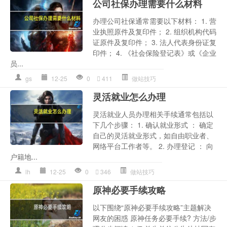
公司社保办理需要什么材料
办理公司社保通常需要以下材料： 1. 营
业执照原件及复印件； 2. 组织机构代码
证原件及复印件； 3. 法人代表身份证复
印件； 4. 《社会保险登记表》或《企业
员...
gs
12-25
0
411
做站技巧
灵活就业怎么办理
灵活就业人员办理相关手续通常包括以
下几个步骤： 1. 确认就业形式 ： 确定
自己的灵活就业形式，如自由职业者、
网络平台工作者等。 2. 办理登记 ： 向
户籍地...
lh
12-25
0
346
做站技巧
原神必要手续攻略
以下围绕“原神必要手续攻略”主题解决
网友的困惑 原神任务必要手续? 方法/步