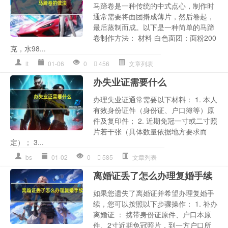
马蹄卷是一种传统的中式点心，制作时
通常需要将面团擀成薄片，然后卷起，
最后蒸制而成。以下是一种简单的马蹄
卷制作方法： 材料 白色面团：面粉200
克，水98...
lt
01-06
0
456
文章列表
办失业证需要什么
办理失业证通常需要以下材料： 1. 本人
有效身份证件（身份证、户口簿等）原
件及复印件； 2. 近期免冠一寸或二寸照
片若干张（具体数量依据地方要求而
定）； 3...
bs
01-02
0
585
文章列表
离婚证丢了怎么办理复婚手续
如果您遗失了离婚证并希望办理复婚手
续，您可以按照以下步骤操作： 1. 补办
离婚证 ： 携带身份证原件、户口本原
件、2寸近期免冠照片，到一方户口所