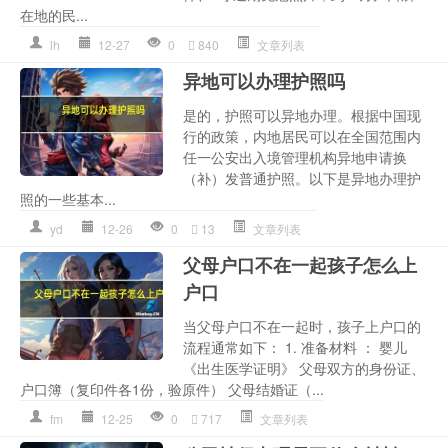
在地的民...
lh
12-27
0
840
文章列表
异地可以办理护照吗
是的，护照可以异地办理。根据中国现
行的政策，内地居民可以在全国范围内
任一公安出入境管理机构异地申请换
（补）发普通护照。以下是异地办理护
照的一些基本...
yd
12-26
0
13
文章列表
父母户口不在一起孩子怎么上
户口
当父母户口不在一起时，孩子上户口的
流程通常如下： 1. 准备材料 ： 婴儿
《出生医学证明》 父母双方的身份证、
户口簿（复印件各1份，验原件） 父母结婚证（...
fm
12-25
0
717
文章列表