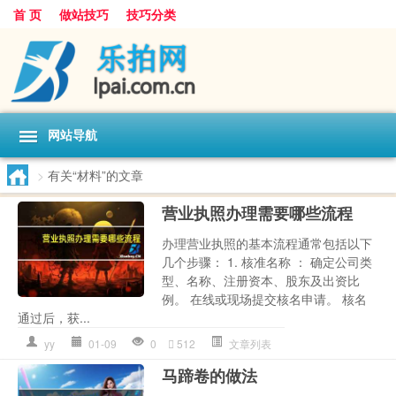
首 页
做站技巧
技巧分类
网站导航
>
有关“材料”的文章
营业执照办理需要哪些流程
办理营业执照的基本流程通常包括以下
几个步骤： 1. 核准名称 ： 确定公司类
型、名称、注册资本、股东及出资比
例。 在线或现场提交核名申请。 核名
通过后，获...
yy
01-09
0
512
文章列表
马蹄卷的做法