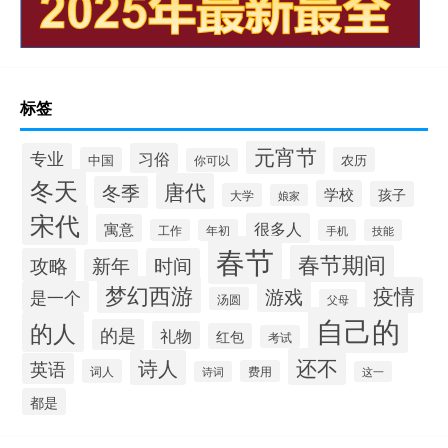
标签
元宵节
专业
习俗
中国
农历
你可以
冬天
唐代
冬季
学校
孩子
大学
娘家
宋代
很多人
寓意
工作
年初
手机
技能
春节
春节期间
攻略
时间
新年
梦幻西游
疫情
游戏
是一个
汤圆
父母
自己的
的人
的是
礼物
红包
考试
还不
诗人
英语
词人
费用
诗词
这一
都是