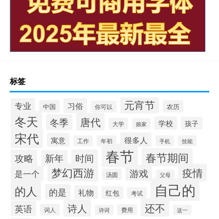
标签
元宵节
专业
习俗
中国
农历
你可以
冬天
唐代
冬季
学校
孩子
大学
娘家
宋代
很多人
寓意
工作
年初
手机
技能
春节
春节期间
攻略
时间
新年
梦幻西游
疫情
游戏
是一个
汤圆
父母
自己的
的人
的是
礼物
红包
考试
还不
诗人
英语
词人
费用
诗词
这一